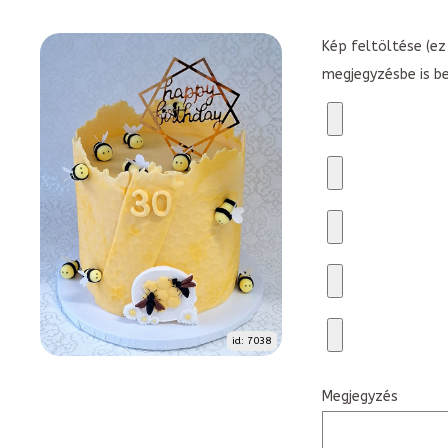
Kép feltöltése (ez 
megjegyzésbe is b
id: 7038
Megjegyzés