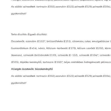
Az alábbi színezékek: tartrazin (E102),azorubin (E122),színezék (E129),színezék (E104)
gyakorolhat!
Torta díszítés (Egyedi díszítés):
Összetevők: azorubin (E122)*, brillantfekete (E151), citromsav, cukor, emulgeálószer 
Gumiarábikum (E414), ivóvíz, Kálcium-karbonát (E170), kálium szorbát (E202), kármin
(kovasav), színezék (brilliánskék E133), színezék (E-132), színezék (E104)*, színezék 
(E555), tápióka keményítő, tartrazin (E102)*, teljes mértékben hidrogénezett pálmazs
Allergén öszetevők: búzakeményítő
Az alábbi színezékek: tartrazin (E102),azorubin (E122),színezék (E129),színezék (E104)
gyakorolhat!