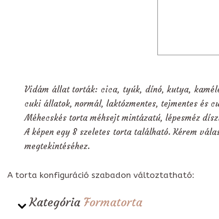
Vidám állat torták: cica, tyúk, dínó, kutya, kamél
cuki állatok, normál, laktózmentes, tejmentes és c
Méhecskés torta méhsejt mintázatú, lépesméz dísz
A képen egy 8 szeletes torta található. Kérem válas
megtekintéséhez.
A torta konfiguráció szabadon változtatható:
Kategória
Formatorta