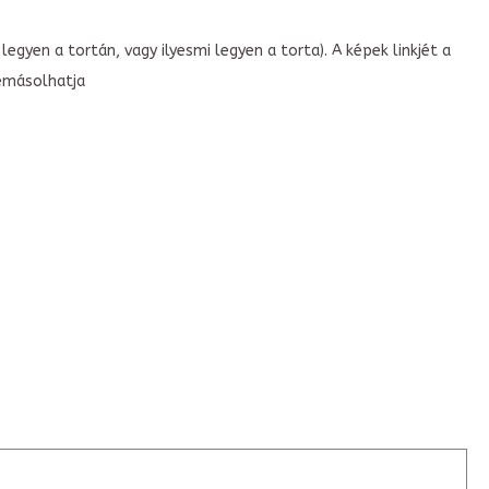
legyen a tortán, vagy ilyesmi legyen a torta). A képek linkjét a
emásolhatja