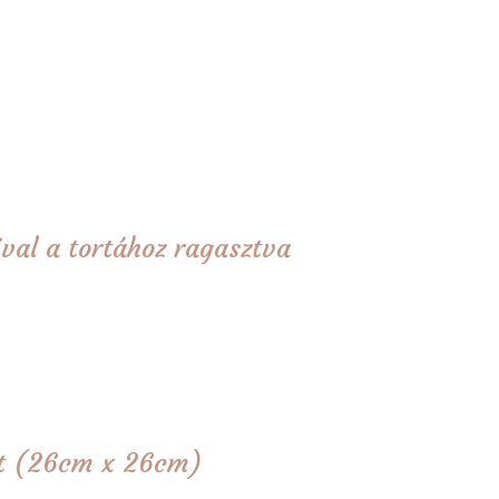
val a tortához ragasztva
tét (26cm x 26cm)