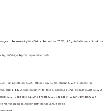
arragén, kukoricakeményítő, nátrium-karbonátok (E500), térfogatnövelő szer (difoszfátok
ej, tejfehérje, tejszín, teljes tejpor, tojás
(E471), emulgeálószer (E475), étkezési sav (E330), glicerin (E422), glükózszirup,
02), kármin (E120), kukoricakeményítő, lutein, mandula aroma, propilén glycol (E1520),
nezék (E104)*, színezék (E110)*, színezék (E124)*, színezék (E129)*, színezék (E153),
kben hidrogénezett pálmazsír, természetes vanília aroma
íros tejpor