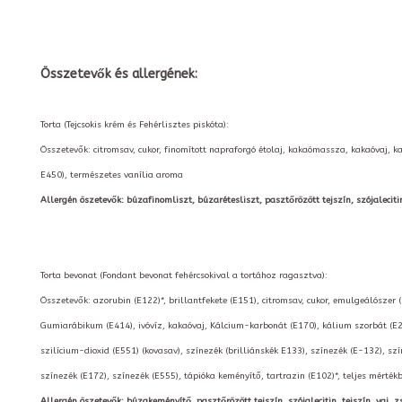
Összetevők és allergének:
Torta (Tejcsokis krém és Fehérlisztes piskóta):
Összetevők: citromsav, cukor, finomított napraforgó étolaj, kakaómassza, kakaóvaj, k
E450), természetes vanília aroma
Allergén öszetevők: búzafinomliszt, búzarétesliszt, pasztőrözött tejszín, szójalecitin, t
Torta bevonat (Fondant bevonat fehércsokival a tortához ragasztva):
Összetevők: azorubin (E122)*, brillantfekete (E151), citromsav, cukor, emulgeálószer 
Gumiarábikum (E414), ivóvíz, kakaóvaj, Kálcium-karbonát (E170), kálium szorbát (E2
szilícium-dioxid (E551) (kovasav), színezék (brilliánskék E133), színezék (E-132), szí
színezék (E172), színezék (E555), tápióka keményítő, tartrazin (E102)*, teljes mérté
Allergén öszetevők: búzakeményítő, pasztőrözött tejszín, szójalecitin, tejszín, vaj, zs