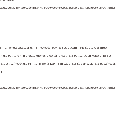
,színezék (E110),színezék (E124) a gyermekek tevékenységére és figyelmére káros hatást
(E471), emulgeálószer (E475), étkezési sav (E330), glicerin (E422), glükózszirup,
 (E120), lutein, mandula aroma, propilén glycol (E1520), szilícium-dioxid (E551)
(E110)*, színezék (E124)*, színezék (E129)*, színezék (E153), színezék (E172), színezék
ír
,színezék (E110),színezék (E124) a gyermekek tevékenységére és figyelmére káros hatást