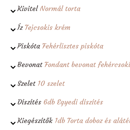
Kivitel
Normál torta
Íz
Tejcsokis krém
Piskóta
Fehérlisztes piskóta
Bevonat
Fondant bevonat fehércsoki
Szelet
10 szelet
Díszítés
6db Egyedi díszítés
Kiegészítők
1db Torta doboz és alá