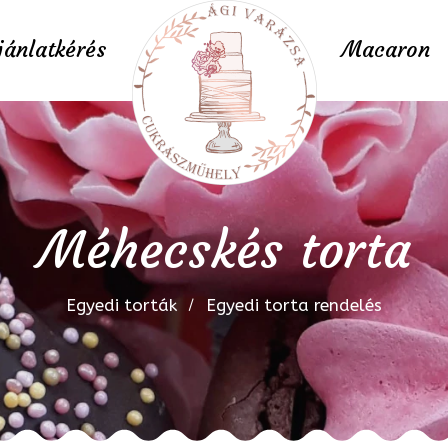
jánlatkérés
Macaron
Méhecskés torta
Egyedi torták
Egyedi torta rendelés