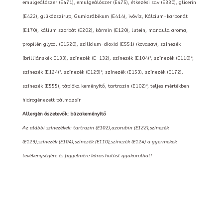
emulgeálószer (E471), emulgeálószer (E475), étkezési sav (E330), glicerin
(E422), glükózszirup, Gumiarábikum (E414), ivóvíz, Kálcium-karbonát
(E170), kálium szorbát (E202), kármin (E120), lutein, mandula aroma,
propilén glycol (E1520), szilícium-dioxid (E551) (kovasav), színezék
(brilliánskék E133), színezék (E-132), színezék (E104)*, színezék (E110)*,
színezék (E124)*, színezék (E129)*, színezék (E153), színezék (E172),
színezék (E555), tápióka keményítő, tartrazin (E102)*, teljes mértékben
hidrogénezett pálmazsír
Allergén öszetevők: búzakeményítő
Az alábbi színezékek: tartrazin (E102),azorubin (E122),színezék
(E129),színezék (E104),színezék (E110),színezék (E124) a gyermekek
tevékenységére és figyelmére káros hatást gyakorolhat!