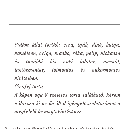
Vidám állat torták: cica, tyúk, dínó, kutya,
kaméleon, csiga, mackó, róka, polip, kiskacsa
és további kis cuki állatok, normál,
laktózmentes, tejmentes és cukormentes
kivitelben.
Cicafej torta
A képen egy 8 szeletes torta található. Kérem
válassza ki az ön által igényelt szeletszámot a
megfelelő ár megtekintéséhez.
A torta konfiguráció szabadon változtatható: