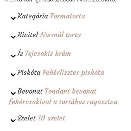
Kategória
Formatorta
Kivitel
Normál torta
Íz
Tejcsokis krém
Piskóta
Fehérlisztes piskóta
Bevonat
Fondant bevonat
fehércsokival a tortához ragasztva
Szelet
10 szelet