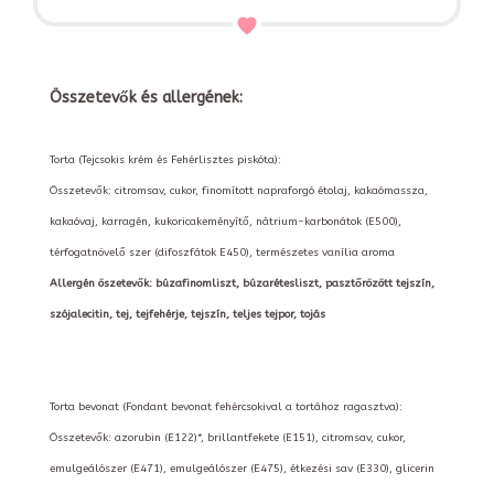
Összetevők és allergének:
Torta (Tejcsokis krém és Fehérlisztes piskóta):
Összetevők: citromsav, cukor, finomított napraforgó étolaj, kakaómassza,
kakaóvaj, karragén, kukoricakeményítő, nátrium-karbonátok (E500),
térfogatnövelő szer (difoszfátok E450), természetes vanília aroma
Allergén öszetevők: búzafinomliszt, búzarétesliszt, pasztőrözött tejszín,
szójalecitin, tej, tejfehérje, tejszín, teljes tejpor, tojás
Torta bevonat (Fondant bevonat fehércsokival a tortához ragasztva):
Összetevők: azorubin (E122)*, brillantfekete (E151), citromsav, cukor,
emulgeálószer (E471), emulgeálószer (E475), étkezési sav (E330), glicerin