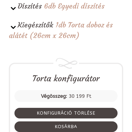
Díszítés
6db Egyedi díszítés
Kiegészítők
1db Torta doboz és
alátét (26cm x 26cm)
Torta konfigurátor
Végösszeg:
30 199 Ft
KONFIGURÁCIÓ TÖRLÉSE
KOSÁRBA