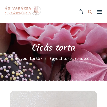
Cicás torta
Egyedi torták
Egyedi torta rendelés