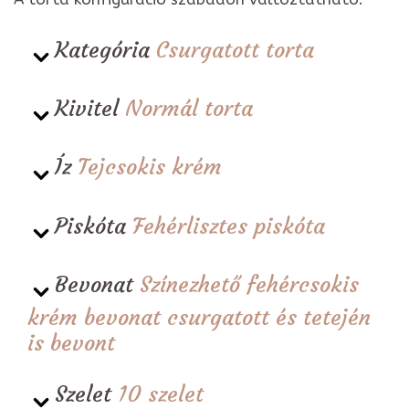
Kategória
Csurgatott torta
Kivitel
Normál torta
Íz
Tejcsokis krém
Piskóta
Fehérlisztes piskóta
Bevonat
Színezhető fehércsokis
krém bevonat csurgatott és tetején
is bevont
Szelet
10 szelet