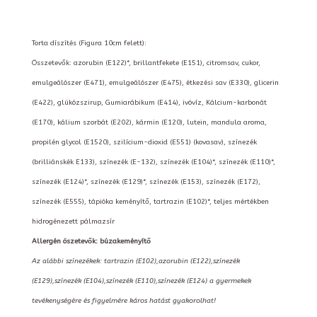
Torta díszítés (Figura 10cm felett):
Összetevők: azorubin (E122)*, brillantfekete (E151), citromsav, cukor,
emulgeálószer (E471), emulgeálószer (E475), étkezési sav (E330), glicerin
(E422), glükózszirup, Gumiarábikum (E414), ivóvíz, Kálcium-karbonát
(E170), kálium szorbát (E202), kármin (E120), lutein, mandula aroma,
propilén glycol (E1520), szilícium-dioxid (E551) (kovasav), színezék
(brilliánskék E133), színezék (E-132), színezék (E104)*, színezék (E110)*,
színezék (E124)*, színezék (E129)*, színezék (E153), színezék (E172),
színezék (E555), tápióka keményítő, tartrazin (E102)*, teljes mértékben
hidrogénezett pálmazsír
Allergén öszetevők: búzakeményítő
Az alábbi színezékek: tartrazin (E102),azorubin (E122),színezék
(E129),színezék (E104),színezék (E110),színezék (E124) a gyermekek
tevékenységére és figyelmére káros hatást gyakorolhat!