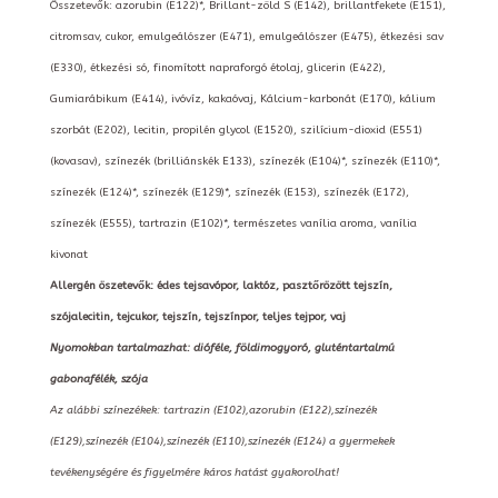
Összetevők: azorubin (E122)*, Brillant-zöld S (E142), brillantfekete (E151),
citromsav, cukor, emulgeálószer (E471), emulgeálószer (E475), étkezési sav
(E330), étkezési só, finomított napraforgó étolaj, glicerin (E422),
Gumiarábikum (E414), ivóvíz, kakaóvaj, Kálcium-karbonát (E170), kálium
szorbát (E202), lecitin, propilén glycol (E1520), szilícium-dioxid (E551)
(kovasav), színezék (brilliánskék E133), színezék (E104)*, színezék (E110)*,
színezék (E124)*, színezék (E129)*, színezék (E153), színezék (E172),
színezék (E555), tartrazin (E102)*, természetes vanília aroma, vanília
kivonat
Allergén öszetevők: édes tejsavópor, laktóz, pasztőrözött tejszín,
szójalecitin, tejcukor, tejszín, tejszínpor, teljes tejpor, vaj
Nyomokban tartalmazhat: dióféle, földimogyoró, gluténtartalmú
gabonafélék, szója
Az alábbi színezékek: tartrazin (E102),azorubin (E122),színezék
(E129),színezék (E104),színezék (E110),színezék (E124) a gyermekek
tevékenységére és figyelmére káros hatást gyakorolhat!