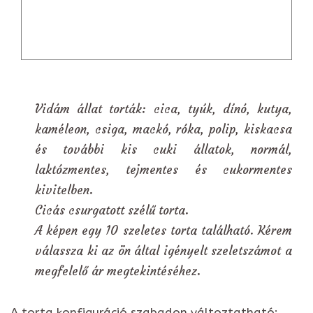
Vidám állat torták: cica, tyúk, dínó, kutya,
kaméleon, csiga, mackó, róka, polip, kiskacsa
és további kis cuki állatok, normál,
laktózmentes, tejmentes és cukormentes
kivitelben.
Cicás csurgatott szélű torta.
A képen egy 10 szeletes torta található. Kérem
válassza ki az ön által igényelt szeletszámot a
megfelelő ár megtekintéséhez.
A torta konfiguráció szabadon változtatható: