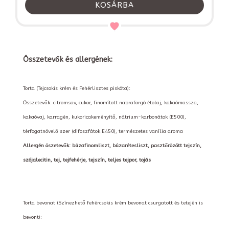
KOSÁRBA
Összetevők és allergének:
Torta (Tejcsokis krém és Fehérlisztes piskóta):
Összetevők: citromsav, cukor, finomított napraforgó étolaj, kakaómassza,
kakaóvaj, karragén, kukoricakeményítő, nátrium-karbonátok (E500),
térfogatnövelő szer (difoszfátok E450), természetes vanília aroma
Allergén öszetevők: búzafinomliszt, búzarétesliszt, pasztőrözött tejszín,
szójalecitin, tej, tejfehérje, tejszín, teljes tejpor, tojás
Torta bevonat (Színezhető fehércsokis krém bevonat csurgatott és tetején is
bevont):