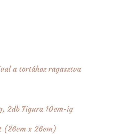
val a tortához ragasztva
g, 2db Figura 10cm-ig
tét (26cm x 26cm)