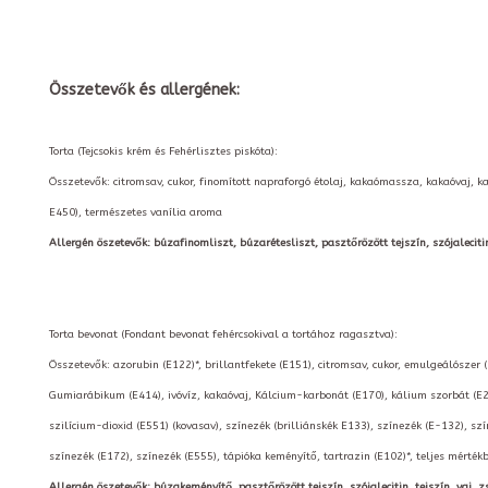
Összetevők és allergének:
Torta (Tejcsokis krém és Fehérlisztes piskóta):
Összetevők: citromsav, cukor, finomított napraforgó étolaj, kakaómassza, kakaóvaj, k
E450), természetes vanília aroma
Allergén öszetevők: búzafinomliszt, búzarétesliszt, pasztőrözött tejszín, szójalecitin, t
Torta bevonat (Fondant bevonat fehércsokival a tortához ragasztva):
Összetevők: azorubin (E122)*, brillantfekete (E151), citromsav, cukor, emulgeálószer 
Gumiarábikum (E414), ivóvíz, kakaóvaj, Kálcium-karbonát (E170), kálium szorbát (E2
szilícium-dioxid (E551) (kovasav), színezék (brilliánskék E133), színezék (E-132), szí
színezék (E172), színezék (E555), tápióka keményítő, tartrazin (E102)*, teljes mérté
Allergén öszetevők: búzakeményítő, pasztőrözött tejszín, szójalecitin, tejszín, vaj, zs