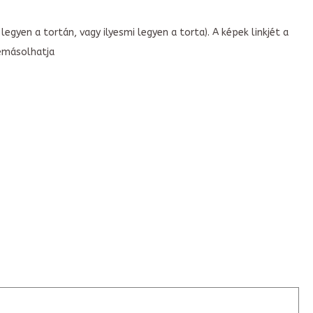
legyen a tortán, vagy ilyesmi legyen a torta). A képek linkjét a
emásolhatja