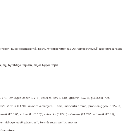
arragén, kukoricakeményítő, nátrium-karbonátok (E500), térfogatnövelő szer (difoszfátok
ej, tejfehérje, tejszín, teljes tejpor, tojás
(E471), emulgeálószer (E475), étkezési sav (E330), glicerin (E422), glükózszirup,
02), kármin (E120), kukoricakeményítő, lutein, mandula aroma, propilén glycol (E1520),
nezék (E104)*, színezék (E110)*, színezék (E124)*, színezék (E129)*, színezék (E153),
kben hidrogénezett pálmazsír, természetes vanília aroma
íros tejpor