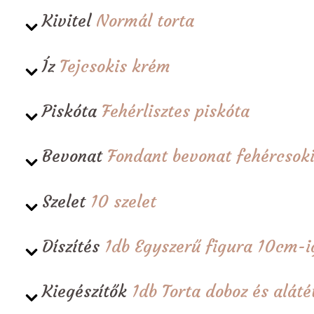
Kivitel
Normál torta
Íz
Tejcsokis krém
Piskóta
Fehérlisztes piskóta
Bevonat
Fondant bevonat fehércsoki
Szelet
10 szelet
Díszítés
1db Egyszerű figura 10cm-i
Kiegészítők
1db Torta doboz és alá