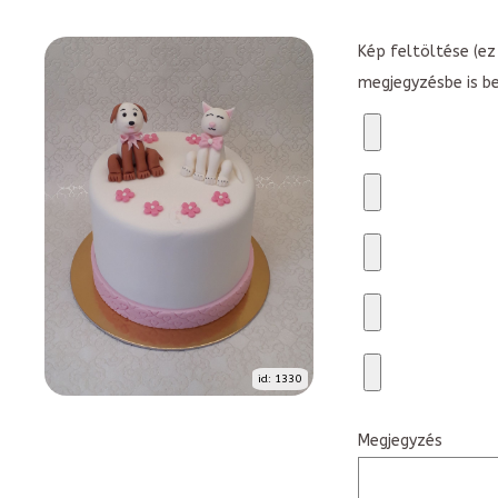
Kép feltöltése (ez 
megjegyzésbe is b
id: 1330
Megjegyzés