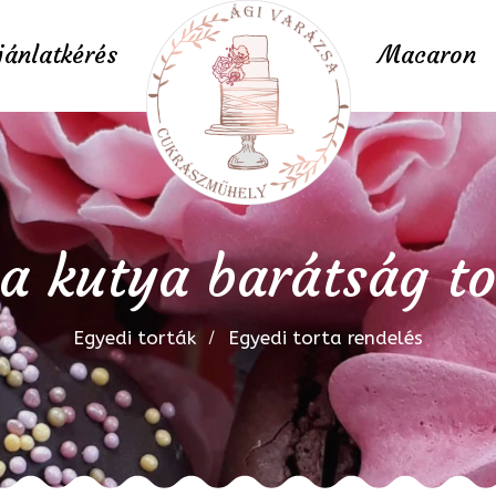
jánlatkérés
Macaron
ca kutya barátság to
Egyedi torták
Egyedi torta rendelés