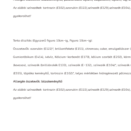
Az alábbi színezékek: tartrazin (E102),azorubin (E122),színezék (E129),színezék (E104)
gyakorolhat!
Torta díszítés (Egyszerű figura 10cm-ig, Figura 10cm-ig):
Összetevők: azorubin (E122)*, brillantfekete (E151), citromsav, cukor, emulgeálószer 
Gumiarábikum (E414), ivóvíz, Kálcium-karbonát (E170), kálium szorbát (E202), kármin
(kovasav), színezék (brilliánskék E133), színezék (E-132), színezék (E104)*, színezék 
(E555), tápióka keményítő, tartrazin (E102)*, teljes mértékben hidrogénezett pálmazs
Allergén öszetevők: búzakeményítő
Az alábbi színezékek: tartrazin (E102),azorubin (E122),színezék (E129),színezék (E104)
gyakorolhat!