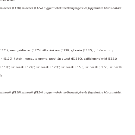
,színezék (E110),színezék (E124) a gyermekek tevékenységére és figyelmére káros hatást
(E471), emulgeálószer (E475), étkezési sav (E330), glicerin (E422), glükózszirup,
 (E120), lutein, mandula aroma, propilén glycol (E1520), szilícium-dioxid (E551)
(E110)*, színezék (E124)*, színezék (E129)*, színezék (E153), színezék (E172), színezék
ír
,színezék (E110),színezék (E124) a gyermekek tevékenységére és figyelmére káros hatást