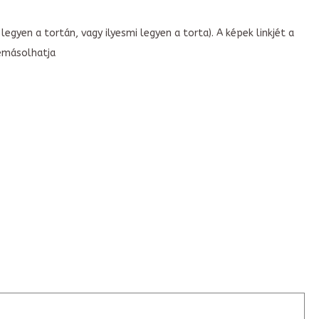
legyen a tortán, vagy ilyesmi legyen a torta). A képek linkjét a
emásolhatja