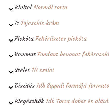
Kivitel
Normál torta
Íz
Tejcsokis krém
Piskóta
Fehérlisztes piskóta
Bevonat
Fondant bevonat fehércsoki
Szelet
10 szelet
Díszítés
1db Egyedi formájú formato
Kiegészítők
1db Torta doboz és alá