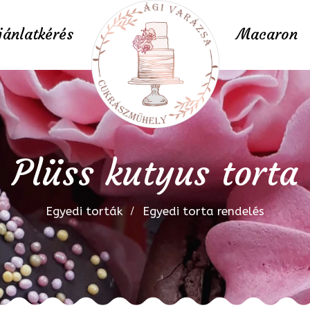
jánlatkérés
Macaron
Plüss kutyus torta
Egyedi torták
Egyedi torta rendelés