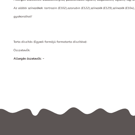
Az alábbi színezékek: tartrazin (E102),azorubin (E122),színezék (E129),színezék (E104)
gyakorolhat!
Torta díszítés (Egyedi formájú formatorta díszítése):
Összetevők:
Allergén öszetevők: -