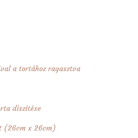
val a tortához ragasztva
rta díszítése
tét (26cm x 26cm)