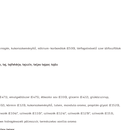
arragén, kukoricakeményítő, nátrium-karbonátok (E500), térfogatnövelő szer (difoszfátok
ej, tejfehérje, tejszín, teljes tejpor, tojás
(E471), emulgeálószer (E475), étkezési sav (E330), glicerin (E422), glükózszirup,
02), kármin (E120), kukoricakeményítő, lutein, mandula aroma, propilén glycol (E1520),
nezék (E104)*, színezék (E110)*, színezék (E124)*, színezék (E129)*, színezék (E153),
kben hidrogénezett pálmazsír, természetes vanília aroma
íros tejpor