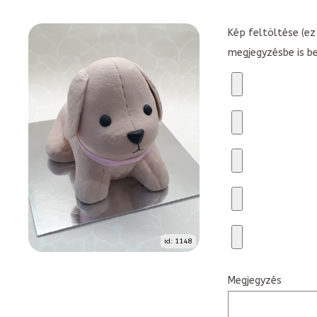
Kép feltöltése (ez 
megjegyzésbe is b
id: 1148
Megjegyzés