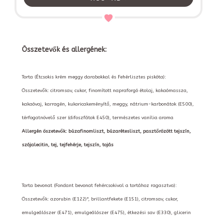
Összetevők és allergének:
Torta (Étcsokis krém meggy darabokkal és Fehérlisztes piskóta):
Összetevők: citromsav, cukor, finomított napraforgó étolaj, kakaómassza,
kakaóvaj, karragén, kukoricakeményítő, meggy, nátrium-karbonátok (E500),
térfogatnövelő szer (difoszfátok E450), természetes vanília aroma
Allergén öszetevők: búzafinomliszt, búzarétesliszt, pasztőrözött tejszín,
szójalecitin, tej, tejfehérje, tejszín, tojás
Torta bevonat (Fondant bevonat fehércsokival a tortához ragasztva):
Összetevők: azorubin (E122)*, brillantfekete (E151), citromsav, cukor,
emulgeálószer (E471), emulgeálószer (E475), étkezési sav (E330), glicerin