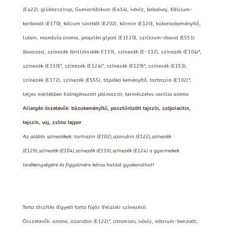
(E422), glükózszirup, Gumiarábikum (E414), ivóvíz, kakaóvaj, Kálcium-
karbonát (E170), kálium szorbát (E202), kármin (E120), kukoricakeményítő,
lutein, mandula aroma, propilén glycol (E1520), szilícium-dioxid (E551)
(kovasav), színezék (brilliánskék E133), színezék (E-132), színezék (E104)*,
színezék (E110)*, színezék (E124)*, színezék (E129)*, színezék (E153),
színezék (E172), színezék (E555), tápióka keményítő, tartrazin (E102)*,
teljes mértékben hidrogénezett pálmazsír, természetes vanília aroma
Allergén öszetevők: búzakeményítő, pasztőrözött tejszín, szójalecitin,
tejszín, vaj, zsíros tejpor
Az alábbi színezékek: tartrazin (E102),azorubin (E122),színezék
(E129),színezék (E104),színezék (E110),színezék (E124) a gyermekek
tevékenységére és figyelmére káros hatást gyakorolhat!
Torta díszítés (Egyedi torta fújás (felületi színezés)):
Összetevők: aroma, azorubin (E122)*, citromsav, ivóvíz, nátrium-benzoát,