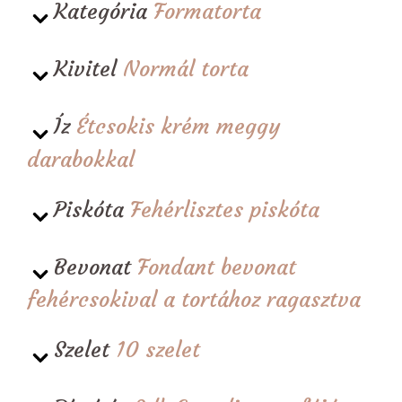
Kategória
Formatorta
Kivitel
Normál torta
Íz
Étcsokis krém meggy
darabokkal
Piskóta
Fehérlisztes piskóta
Bevonat
Fondant bevonat
fehércsokival a tortához ragasztva
Szelet
10 szelet