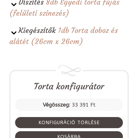
Díszítés
8db Egyedi torta fújás
(felületi színezés)
Kiegészítők
1db Torta doboz és
alátét (26cm x 26cm)
Torta konfigurátor
Végösszeg:
33 391 Ft
KONFIGURÁCIÓ TÖRLÉSE
KOSÁRBA