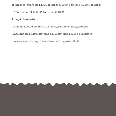
színezék (brilliánskék E133), színezék (E104)*, színezék (E110)*, színezék
(E124)*, színezék (E129)*, tartrazin (E102)*
Allergén öszetevők: -
Az alábbi színezékek: tartrazin (E102),azorubin (E122),színezék
(E129),színezék (E104),színezék (E110),színezék (E124) a gyermekek
tevékenységére és figyelmére káros hatást gyakorolhat!