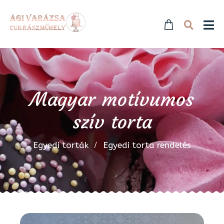
Magyar motívumos
szív torta
Egyedi torták
Egyedi torta rendelés