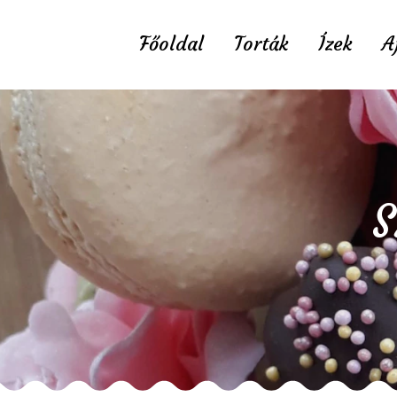
Főoldal
Torták
Ízek
A
S