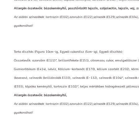
Allergén öszetevők: búzakeményítő, pasztőrözött tejszín, szójalecitin, tejszín, vaj, zs
Az alábbi színezékek: tartrazin (E102),azorubin (E122),színezék (E129),színezék (E104)
gyakorolhat!
Torta díszítés (Figura 10cm-ig, Egyedi cukordísz (5cm-ig), Egyedi díszítés):
Összetevők: azorubin (E122)*, brillantfekete (E151), citromsav, cukor, emulgeálószer 
Gumiarábikum (E414), ivóvíz, Kálcium-karbonát (E170), kálium szorbát (E202), kármin
(kovasav), színezék (brilliánskék E133), színezék (E-132), színezék (E104)*, színezék 
(E555), tápióka keményítő, tartrazin (E102)*, teljes mértékben hidrogénezett pálmazs
Allergén öszetevők: búzakeményítő,
Az alábbi színezékek: tartrazin (E102),azorubin (E122),színezék (E129),színezék (E104)
gyakorolhat!