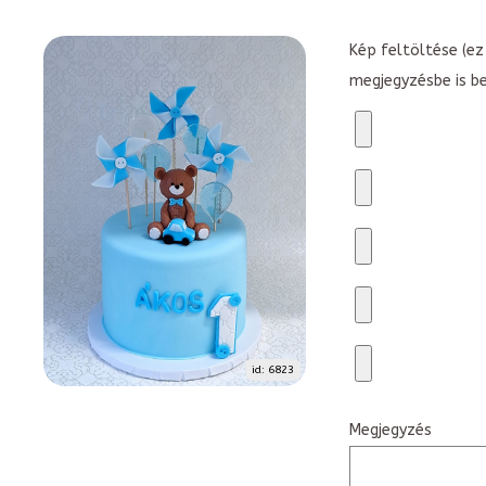
Kép feltöltése (ez 
megjegyzésbe is b
id: 6823
Megjegyzés