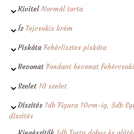
Kivitel
Normál torta
Íz
Tejcsokis krém
Piskóta
Fehérlisztes piskóta
Bevonat
Fondant bevonat fehércsoki
Szelet
10 szelet
Díszítés
1db Figura 10cm-ig, 5db Eg
díszítés
Kiegészítők
1db Torta doboz és alá