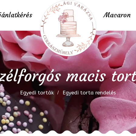
jánlatkérés
Macaron
zélforgós macis tor
Egyedi torták
Egyedi torta rendelés