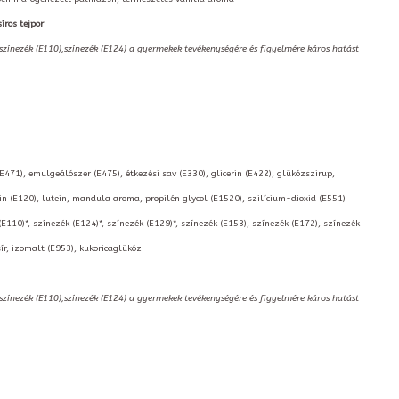
íros tejpor
,színezék (E110),színezék (E124) a gyermekek tevékenységére és figyelmére káros hatást
(E471), emulgeálószer (E475), étkezési sav (E330), glicerin (E422), glükózszirup,
 (E120), lutein, mandula aroma, propilén glycol (E1520), szilícium-dioxid (E551)
(E110)*, színezék (E124)*, színezék (E129)*, színezék (E153), színezék (E172), színezék
ír, izomalt (E953), kukoricaglükóz
,színezék (E110),színezék (E124) a gyermekek tevékenységére és figyelmére káros hatást