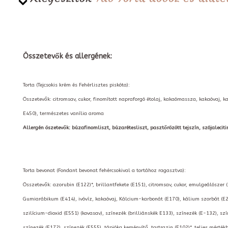
Összetevők és allergének:
Torta (Tejcsokis krém és Fehérlisztes piskóta):
Összetevők: citromsav, cukor, finomított napraforgó étolaj, kakaómassza, kakaóvaj, k
E450), természetes vanília aroma
Allergén öszetevők: búzafinomliszt, búzarétesliszt, pasztőrözött tejszín, szójalecitin, t
Torta bevonat (Fondant bevonat fehércsokival a tortához ragasztva):
Összetevők: azorubin (E122)*, brillantfekete (E151), citromsav, cukor, emulgeálószer 
Gumiarábikum (E414), ivóvíz, kakaóvaj, Kálcium-karbonát (E170), kálium szorbát (E2
szilícium-dioxid (E551) (kovasav), színezék (brilliánskék E133), színezék (E-132), szí
színezék (E172), színezék (E555), tápióka keményítő, tartrazin (E102)*, teljes mérté