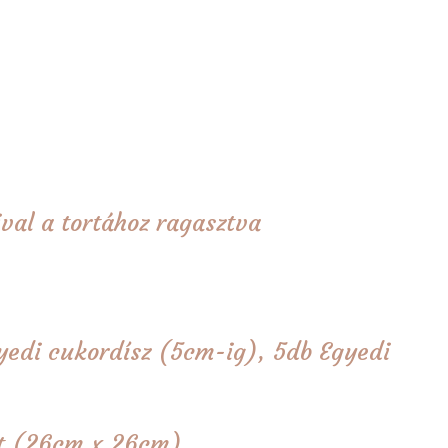
val a tortához ragasztva
yedi cukordísz (5cm-ig), 5db Egyedi
tét (26cm x 26cm)