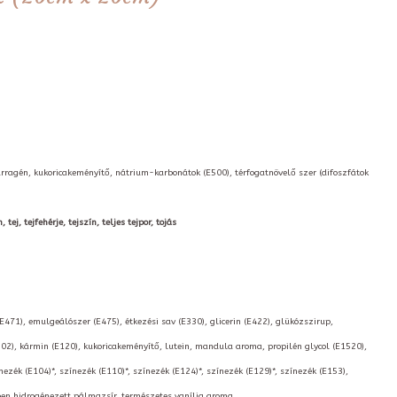
arragén, kukoricakeményítő, nátrium-karbonátok (E500), térfogatnövelő szer (difoszfátok
ej, tejfehérje, tejszín, teljes tejpor, tojás
(E471), emulgeálószer (E475), étkezési sav (E330), glicerin (E422), glükózszirup,
02), kármin (E120), kukoricakeményítő, lutein, mandula aroma, propilén glycol (E1520),
nezék (E104)*, színezék (E110)*, színezék (E124)*, színezék (E129)*, színezék (E153),
kben hidrogénezett pálmazsír, természetes vanília aroma