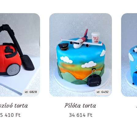
id: 6828
id: 6492
szívó torta
Pilóta torta
5 410 Ft
34 614 Ft