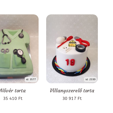
id: 3577
id: 2599
Nővér torta
Villanyszerelő torta
35 410 Ft
30 917 Ft