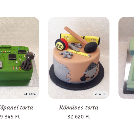
id: 4406
id: 4398
lőpanel torta
Kőműves torta
9 345 Ft
32 620 Ft