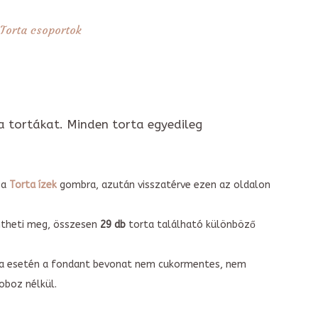
Torta csoportok
a tortákat. Minden torta egyedileg
 a
Torta ízek
gombra, azután visszatérve ezen az oldalon
intheti meg, összesen
29 db
torta található különböző
torta esetén a fondant bevonat nem cukormentes, nem
boz nélkül.