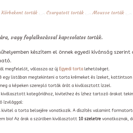
Körbekent torták
Csurgatott torták
Mousse torták
ra, vagy foglalkozással kapcsolatos torták.
űhelyemben készítem el önnek egyedi kívánság szerint 
ható.
ál megfelelőt, válassza az új
Egyedi torta
lehetőséget.
é egy listában megtekinteni a torta krémeket és ízeket, kattintson
meg a képeken szereplő torták árát a kiválasztott ízzel.
kiválasztott kategóriához, kivitelhez és ízhez tartozó árakat tek
 ízvilággal:
A kivitel a torta belsejére vonatkozik. A díszítés valamint forma
em bio! Az árak a szűrőben kiválasztott
10 szeletre
vonatkoznak, do