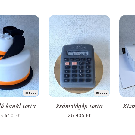
id: 5596
id: 5594
ó kanál torta
Számológép torta
Kism
5 410 Ft
26 906 Ft