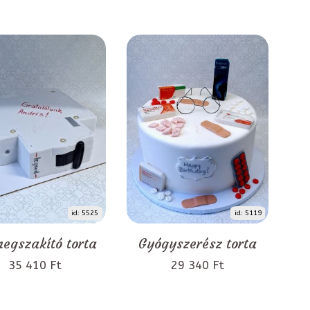
id: 5525
id: 5119
egszakító torta
Gyógyszerész torta
35 410 Ft
29 340 Ft