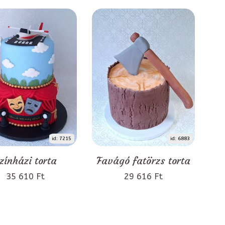
id: 7215
id: 6883
zínházi torta
Favágó fatörzs torta
35 610 Ft
29 616 Ft