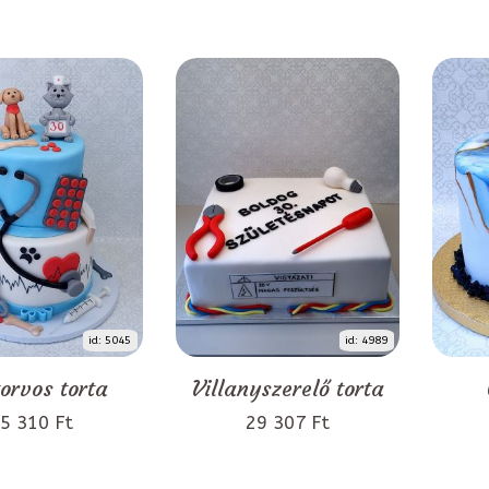
id: 5045
id: 4989
torvos torta
Villanyszerelő torta
5 310 Ft
29 307 Ft