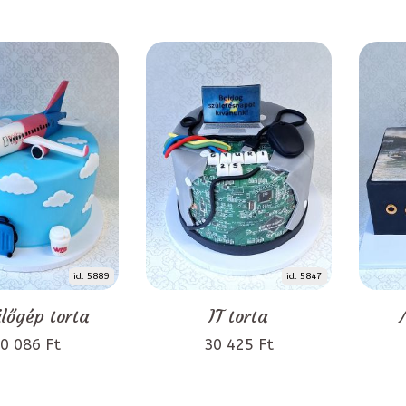
id: 5889
id: 5847
lőgép torta
IT torta
0 086 Ft
30 425 Ft