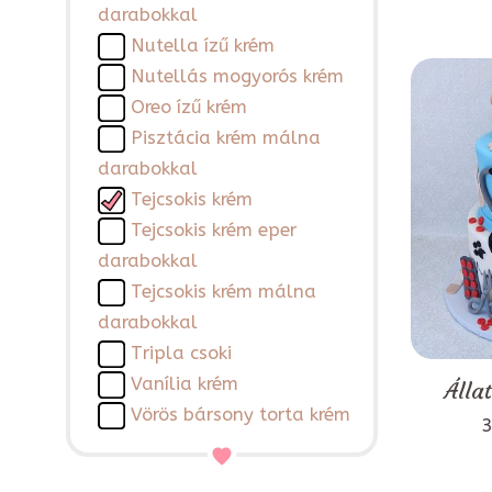
darabokkal
Nutella ízű krém
Nutellás mogyorós krém
Oreo ízű krém
Pisztácia krém málna
darabokkal
Tejcsokis krém
Tejcsokis krém eper
darabokkal
Tejcsokis krém málna
darabokkal
Tripla csoki
Vanília krém
Álla
Vörös bársony torta krém
3