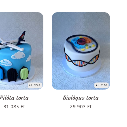
id: 6247
id: 6164
Pilóta torta
Biológus torta
31 085 Ft
29 903 Ft