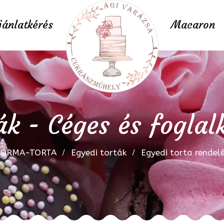
jánlatkérés
Macaron
ák - Céges és foglal
FORMA-TORTA
Egyedi torták
Egyedi torta rendel