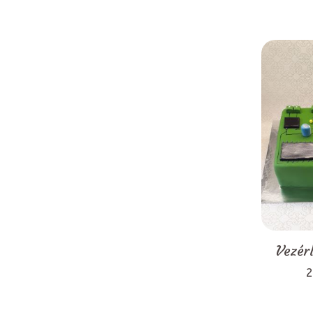
Vezér
2