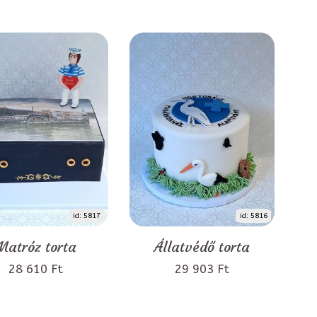
id: 5817
id: 5816
Matróz torta
Állatvédő torta
28 610 Ft
29 903 Ft