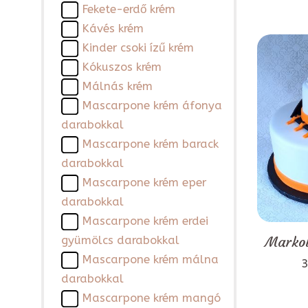
Fekete-erdő krém
Kávés krém
Kinder csoki ízű krém
Kókuszos krém
Málnás krém
Mascarpone krém áfonya
darabokkal
Mascarpone krém barack
darabokkal
Mascarpone krém eper
darabokkal
Mascarpone krém erdei
Markol
gyümölcs darabokkal
Mascarpone krém málna
3
darabokkal
Mascarpone krém mangó