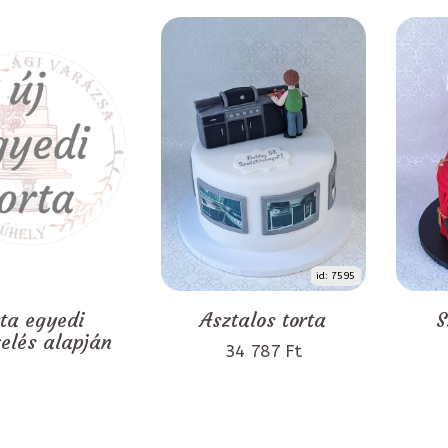
id: 7595
rta egyedi
Asztalos torta
S
zelés alapján
34 787 Ft