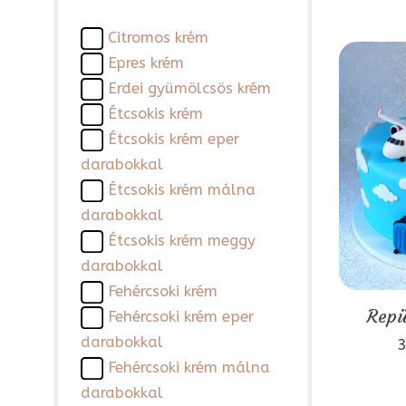
Citromos krém
Epres krém
Erdei gyümölcsös krém
Étcsokis krém
Étcsokis krém eper
darabokkal
Étcsokis krém málna
darabokkal
Étcsokis krém meggy
darabokkal
Fehércsoki krém
Repü
Fehércsoki krém eper
darabokkal
3
Fehércsoki krém málna
darabokkal