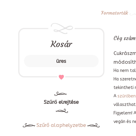
Formatorták
Cég számá
Kosár
Cukrászm
üres
módosít
Ha nem tal
Ha szeretn
tekintheti 
A
szűrőben
Szűrő elrejtése
választható
Figyelem! 
vegán és n
Szűrő alaphelyzetbe