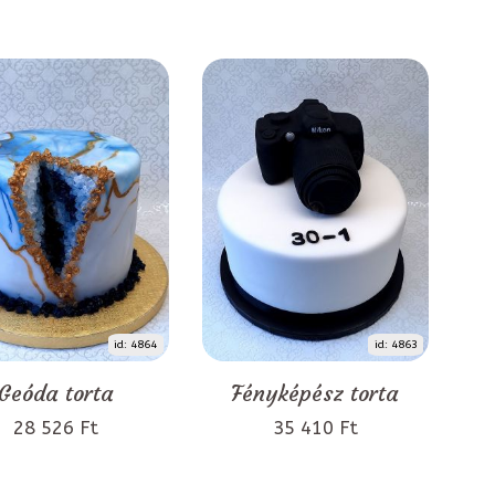
id: 4864
id: 4863
Geóda torta
Fényképész torta
28 526 Ft
35 410 Ft