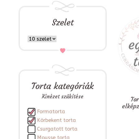
Szelet
Torta kategóriák
Kinézet szűkítése
To
elkép
Formatorta
Körbekent torta
Csurgatott torta
Mousse torta