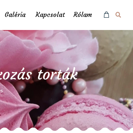
Galéria
Kapcsolat
Rólam
kozás torták
és